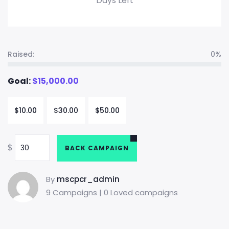
Days Left
Raised:
0%
Goal:
$
15,000.00
$
10.00
$
30.00
$
50.00
$
BACK CAMPAIGN
By
mscpcr_admin
9 Campaigns | 0 Loved campaigns