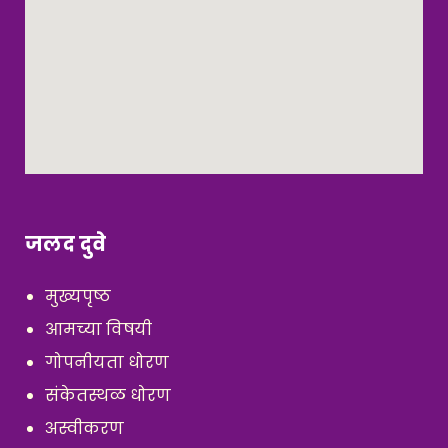
जलद दुवे
मुख्यपृष्ठ
आमच्या विषयी
गोपनीयता धोरण
संकेतस्थळ धोरण
अस्वीकरण