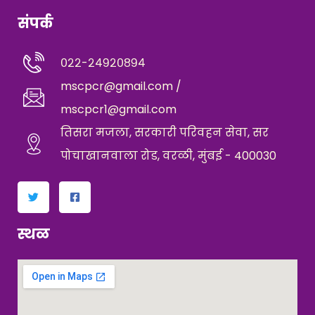
संपर्क
०२२-२४९२०८९४
mscpcr@gmail.com /
mscpcr1@gmail.com
तिसरा मजला, सरकारी परिवहन सेवा, सर
पोचाखानवाला रोड, वरळी, मुंबई - 400030
स्थळ