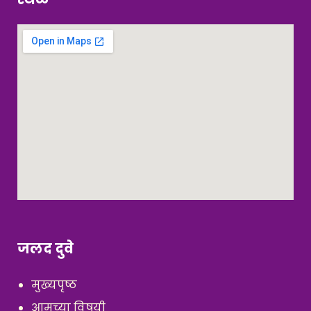
जलद दुवे
मुख्यपृष्ठ
आमच्या विषयी