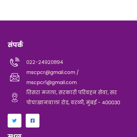
संपर्क
०२२-२४९२०८९४
mscpcr@gmail.com /
mscpcr1@gmail.com
तिसरा मजला, सरकारी परिवहन सेवा, सर
पोचाखानवाला रोड, वरळी, मुंबई - 400030
स्थळ