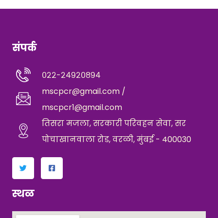
संपर्क
०२२-२४९२०८९४
mscpcr@gmail.com /
mscpcr1@gmail.com
तिसरा मजला, सरकारी परिवहन सेवा, सर
पोचाखानवाला रोड, वरळी, मुंबई - 400030
स्थळ