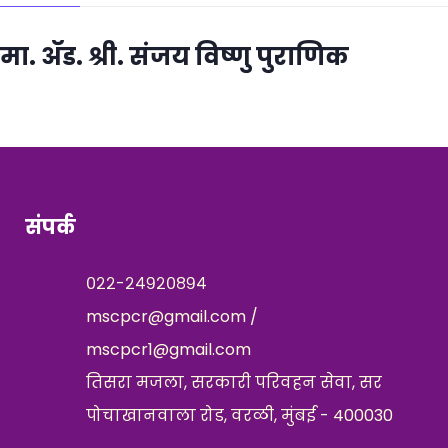
मा. ॲड. श्री. संजय विष्णु पुराणिक
संपर्क
०२२-२४९२०८९४
mscpcr@gmail.com /
mscpcr1@gmail.com
तिसरा मजला, सरकारी परिवहन सेवा, सर
पोचाखानवाला रोड, वरळी, मुंबई - 400030