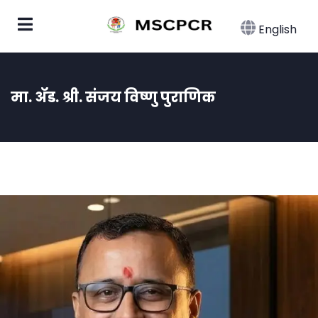
English
मा. ॲड. श्री. संजय विष्णु पुराणिक