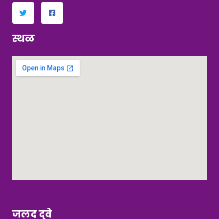
स्थळ
जलद दुवे