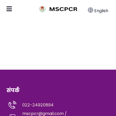
English
संपर्क
०२२-२४९२०८९४
mscpcr@gmail.com /