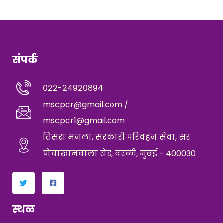
संपर्क
०२२-२४९२०८९४
mscpcr@gmail.com /
mscpcr1@gmail.com
तिसरा मजला, सरकारी परिवहन सेवा, सर
पोचाखानवाला रोड, वरळी, मुंबई - 400030
स्थळ