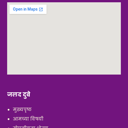
जलद दुवे
मुख्यपृष्ठ
आमच्या विषयी