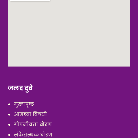
जलद दुवे
मुख्यपृष्ठ
आमच्या विषयी
गोपनीयता धोरण
संकेतस्थळ धोरण