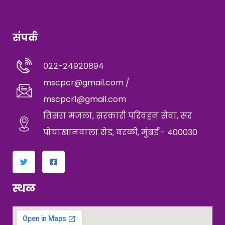
संपर्क
०२२-२४९२०८९४
mscpcr@gmail.com /
mscpcr1@gmail.com
तिसरा मजला, सरकारी परिवहन सेवा, सर
पोचाखानवाला रोड, वरळी, मुंबई - 400030
स्थळ