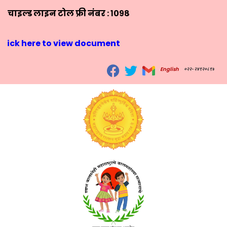
चाइल्ड लाइन टोल फ्री नंबर : १०९८
Click here to view document
English
०२२-२४९२०८९४