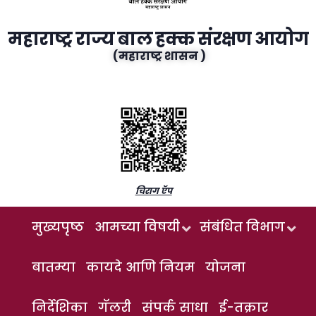
महाराष्ट्र राज्य बाल हक्क संरक्षण आयोग
(महाराष्ट्र शासन )
चिराग ऍप
मुख्यपृष्ठ
आमच्या विषयी
संबंधित विभाग
बातम्या
कायदे आणि नियम
योजना
निर्देशिका
गॅलरी
संपर्क साधा
ई-तक्रार