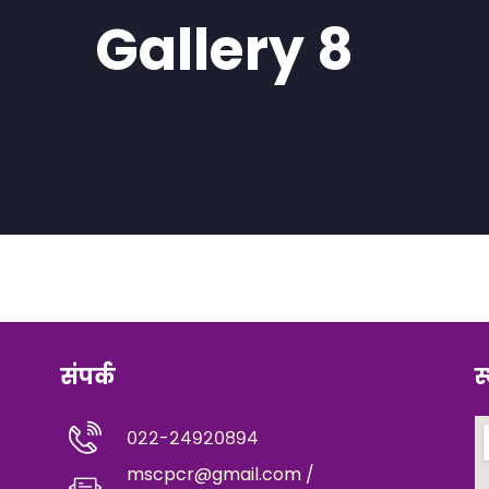
Gallery 8
संपर्क
स
०२२-२४९२०८९४
mscpcr@gmail.com /