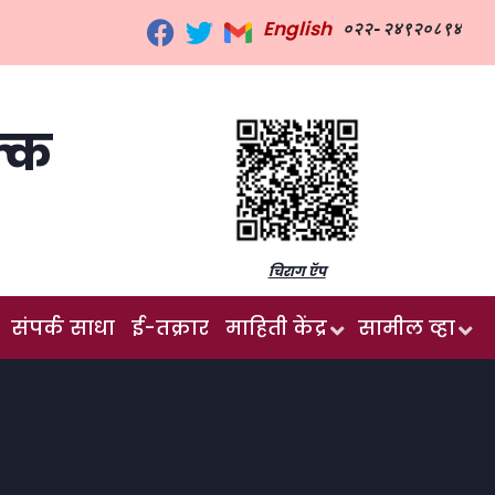
English
०२२-२४९२०८९४
क्क
चिराग ऍप
संपर्क साधा
ई-तक्रार
माहिती केंद्र
सामील व्हा