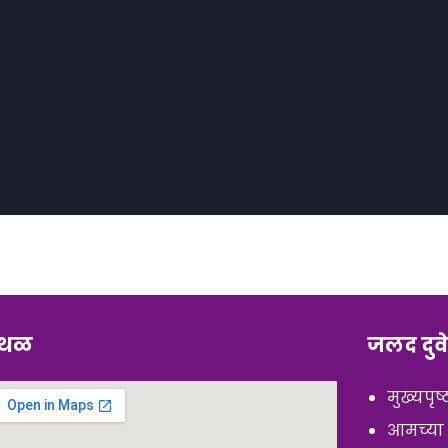
्थळ
जलद दुवे
मुख्यपृष्
आमच्या